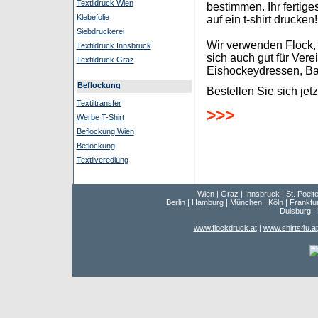
Textildruck Wien
bestimmen. Ihr fertiges
Klebefolie
auf ein t-shirt drucken!
Siebdruckerei
Wir verwenden Flock, 
Textildruck Innsbruck
sich auch gut für Vere
Textildruck Graz
Eishockeydressen, Bas
Beflockung
Bestellen Sie sich jet
Textiltransfer
>>>
Werbe T-Shirt
Beflockung Wien
Beflockung
Textilveredlung
Wien | Graz | Innsbruck | St. Poelte
Berlin | Hamburg | München | Köln | Frankfur
Duisburg |
www.flockdruck.at
|
www.shirts4u.at