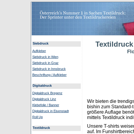
Textildruck
Siebdruck
Fl
Aufkleber
Siebdruck in Wien
Siebdruck in Graz
Siebdruck in Innsbruck
Beschriftung / Aufkleber
Digitaldruck
Digitaldruck Bregenz
Digitaldruck Linz
Wir bieten die trendigs
Klebefolie / Banner
bishin zum Standard-t-s
Digitaldruck in Eisenstadt
größere Auflage benöti
mittels Textildruck ind
Roll Up
Unsere T-shirts weisen
Textildruck
auf. Im Funshirtbereic